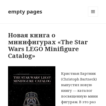
empty pages
МЕНЮ
И
ВИДЖЕТЫ
Новая книга о
минифигурах «The Star
Wars LEGO Minifigure
Catalog»
Кристиан Бартник
(Christoph Bartneck)
выпустил новую
книгу — каталог
посвященную мини
фигурам. В это раз