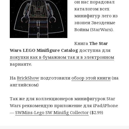
он нас порадовал
каталогом всех
минифигур лего из
эпопеи Звезденые
Войны (StarWars).
Книга
The Star
Wars LEGO Minifigure Catalog
доступна для
покупки как в бумажном так и в электронном
варианте.
На
BrickShow
подготовили
обзор этой книги
(на
английском)
Так же для коллекционеров минифигурок Star
Wars реккомендую приложение для iPad/iPhone
—
SWMins-Lego SW Minifig Collector
($2.99)