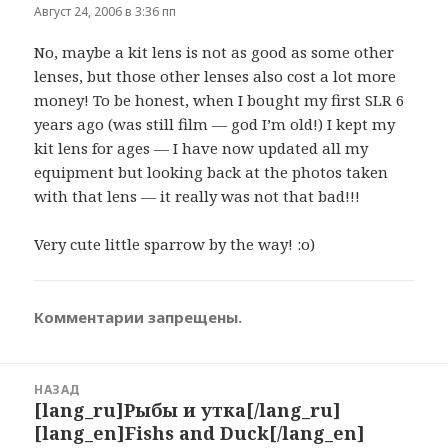
Август 24, 2006 в 3:36 пп
No, maybe a kit lens is not as good as some other
lenses, but those other lenses also cost a lot more
money! To be honest, when I bought my first SLR 6
years ago (was still film — god I’m old!) I kept my
kit lens for ages — I have now updated all my
equipment but looking back at the photos taken
with that lens — it really was not that bad!!!
Very cute little sparrow by the way! :o)
Комментарии запрещены.
Навигация
НАЗАД
по
[lang_ru]Рыбы и утка[/lang_ru]
Предыдущая
записям
[lang_en]Fishs and Duck[/lang_en]
запись: