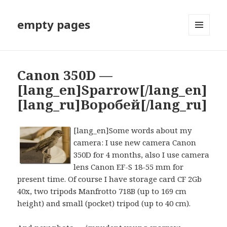
empty pages
МЕНЮ
И
ВИДЖЕТЫ
Canon 350D —
[lang_en]Sparrow[/lang_en]
[lang_ru]Воробей[/lang_ru]
[lang_en]Some words about my
camera: I use new camera Canon
350D for 4 months, also I use camera
lens Canon EF-S 18-55 mm for
present time. Of course I have storage card CF 2Gb
40x, two tripods Manfrotto 718B (up to 169 cm
height) and small (pocket) tripod (up to 40 cm).