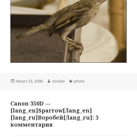
Опубликовано
Август 23, 2006
Автор
slookin
Рубрики
photo
Canon 350D —
[lang_en]Sparrow[/lang_en]
[lang_ru]Воробей[/lang_ru]: 3
комментария