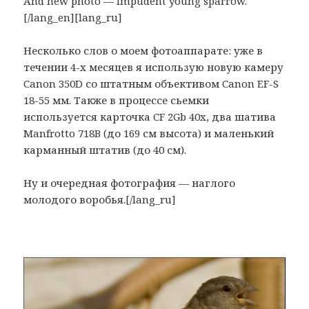
And new photo — impudent young sparrow.
[/lang_en][lang_ru]
Несколько слов о моем фотоаппарате: уже в
течении 4-х месяцев я использую новую камеру
Canon 350D со штатным объективом Canon EF-S
18-55 мм. Также в процессе сьемки
используется карточка CF 2Gb 40x, два шатива
Manfrotto 718B (до 169 см высота) и маленький
карманный штатив (до 40 см).
Ну и очередная фотография — наглого
молодого воробья.[/lang_ru]