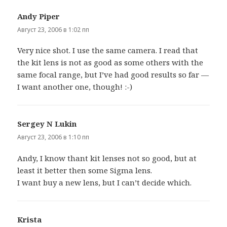
Andy Piper
:
Август 23, 2006 в 1:02 пп
Very nice shot. I use the same camera. I read that
the kit lens is not as good as some others with the
same focal range, but I’ve had good results so far —
I want another one, though! :-)
Sergey N Lukin
:
Август 23, 2006 в 1:10 пп
Andy, I know thant kit lenses not so good, but at
least it better then some Sigma lens.
I want buy a new lens, but I can’t decide which.
Krista
: