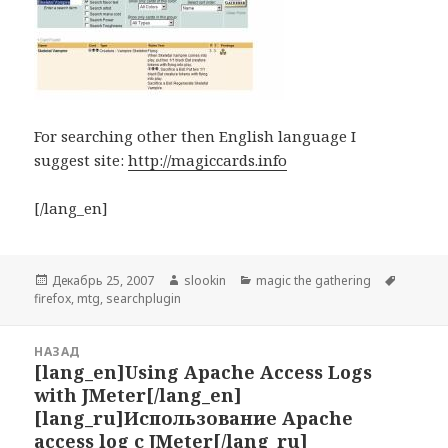
For searching other then English language I
suggest site:
http://magiccards.info
[/lang_en]
Опубликовано
Декабрь 25, 2007
Автор
slookin
Рубрики
magic the gathering
Метки
firefox
,
mtg
,
searchplugin
Навигация
НАЗАД
по
[lang_en]Using Apache Access Logs
Предыдущая
записям
with JMeter[/lang_en]
запись:
[lang_ru]Использование Apache
access log с JMeter[/lang_ru]