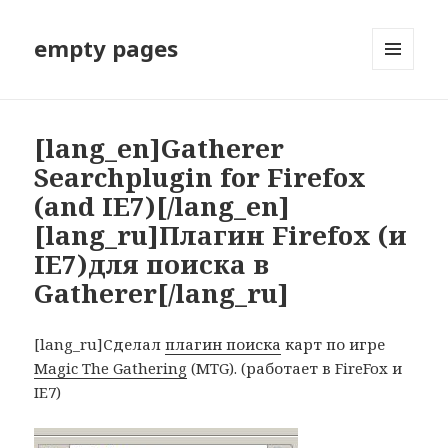
empty pages
МЕНЮ
И
ВИДЖЕТЫ
[lang_en]Gatherer
Searchplugin for Firefox
(and IE7)[/lang_en]
[lang_ru]Плагин Firefox (и
IE7)для поиска в
Gatherer[/lang_ru]
[lang_ru]Сделал
плагин поиска
карт по игре
Magic The Gathering
(MTG). (работает в FireFox и
IE7)