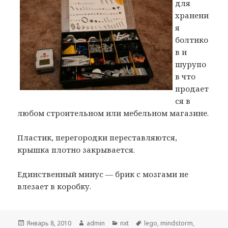
для
хранени
я
болтико
в и
шурупо
в что
продает
ся в
любом строительном или мебельном магазине.
Пластик, перегородки переставляются,
крышка плотно закрывается.
Единственный минус — брик с мозгами не
влезает в коробку.
Опубликовано
Январь 8, 2010
Автор
admin
Рубрики
nxt
Метки
lego
,
mindstorm
,