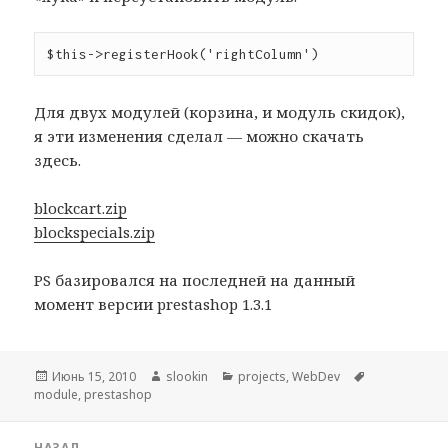
$this->registerHook('rightColumn')
Для двух модулей (корзина, и модуль скидок),
я эти изменения сделал — можно скачать
здесь.
blockcart.zip
blockspecials.zip
PS базировался на последней на данный
момент версии prestashop 1.3.1
Опубликовано
Июнь 15, 2010
Автор
slookin
Рубрики
projects
,
WebDev
Метки
module
,
prestashop
Навигация
НАЗАД