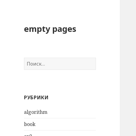
empty pages
Н
а
й
т
и
РУБРИКИ
:
algorithm
book