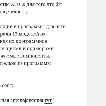
тво AFOLs для того что бы
олучилось :)
укции и программы для пяти
рали 12 моделей из
ения их программное
трукциями и примерами
ружаемые компоненты,
ятельно из программы
 себя:
ьная спецификация
тут
)