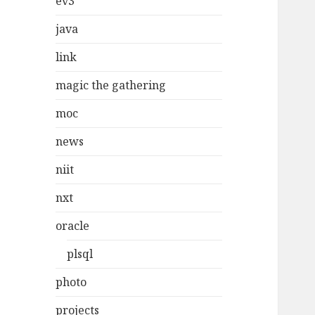
ev3
java
link
magic the gathering
moc
news
niit
nxt
oracle
plsql
photo
projects