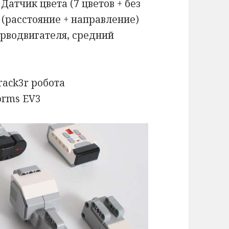
Датчик цвета (7 цветов + без
 (расстояние + направление)
рводвигателя, средний
rack3r робота
orms EV3