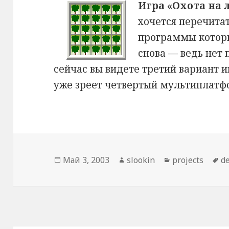
Игра «Охота на 
хочется перечитат
программы которы
снова — ведь нет 
сейчас вы видете третий вариант иг
уже зреет четвертый мультиплат
Опубликовано
Май 3, 2003
Автор
slookin
Рубрики
projects
М
d