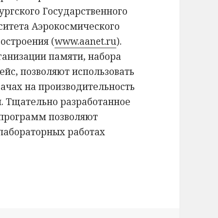
ургского Государственного
ситета Аэрокосмического
остроения (
www.aanet.ru
).
ганизации памяти, набора
ейс, позволяют использовать
дачах на производительность
й. Тщательно разработанное
 программ позволяют
 лабораторных работах
процессора FRISC