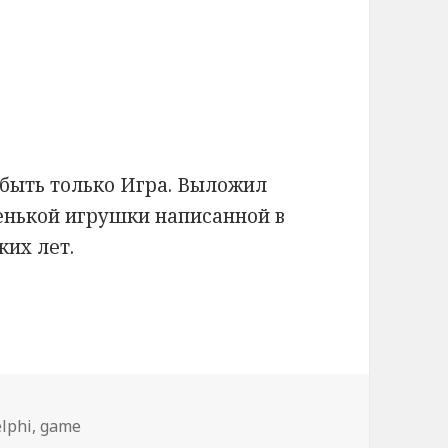
быть только Игра. Выложил
енькой игрушки написанной в
ких лет.
а «Стрелки»
етки
elphi
,
game