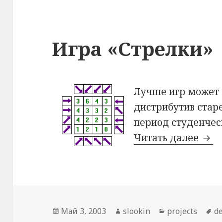
Игра «Стрелки»
Лучше игр может 
дистрибутив стар
период студенчес
Читать далее
Игр
Опубликовано
Май 3, 2003
Автор
slookin
Рубрики
projects
М
d