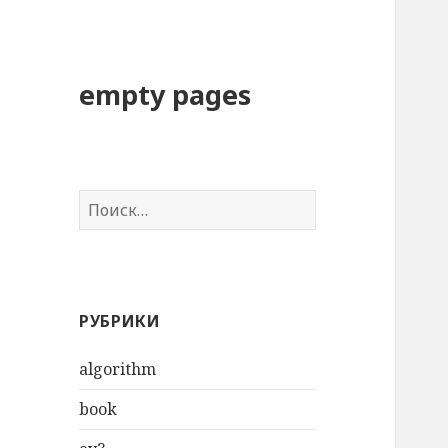
empty pages
Н
а
й
т
и
РУБРИКИ
:
algorithm
book