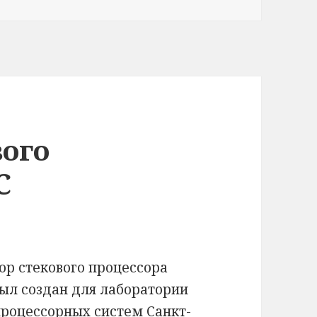
вого
C
ор стекового процессора
был создан для лаборатории
роцессорных систем Санкт-