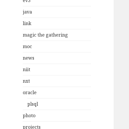
ev3
java
link
magic the gathering
moc
news
niit
nxt
oracle
plsql
photo
projects