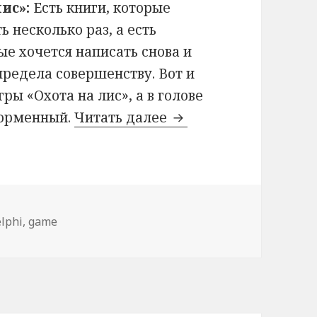
лис»:
Есть книги, которые
ь несколько раз, а есть
е хочется написать снова и
предела совершенству. Вот и
ры «Охота на лис», а в голове
форменный.
Читать далее
Игра «Охота на лис»
етки
elphi
,
game