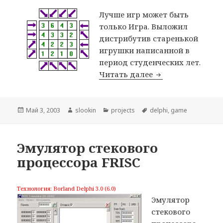
Лучше игр может быть
только Игра. Выложил
дистрибутив старенькой
игрушки написанной в
период студенческих лет.
Читать далее
Игра «Стрелки»
Опубликовано
Май 3, 2003
Автор
slookin
Рубрики
projects
Метки
delphi
,
game
Эмулятор стекового
процессора FRISC
Технология: Borland Delphi 3.0 (6.0)
Эмулятор
стекового