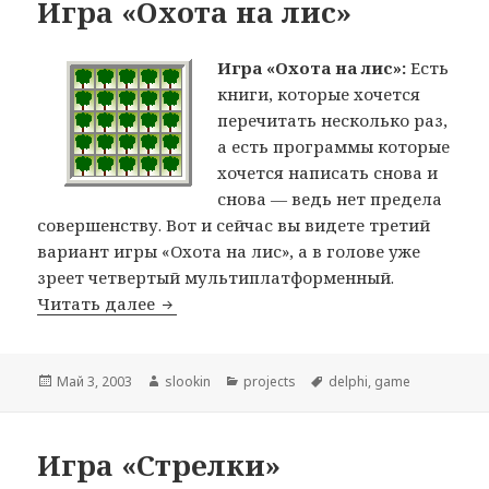
Игра «Охота на лис»
Игра «Охота на лис»:
Есть
книги, которые хочется
перечитать несколько раз,
а есть программы которые
хочется написать снова и
снова — ведь нет предела
совершенству. Вот и сейчас вы видете третий
вариант игры «Охота на лис», а в голове уже
зреет четвертый мультиплатформенный.
Читать далее
Игра «Охота на лис»
Опубликовано
Май 3, 2003
Автор
slookin
Рубрики
projects
Метки
delphi
,
game
Игра «Стрелки»