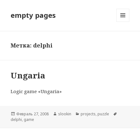
empty pages
МЕНЮ
И
ВИДЖЕТЫ
Метка: delphi
Ungaria
Logic game «Ungaria»
Опубликовано
Февраль 27, 2008
Автор
slookin
Рубрики
projects
,
puzzle
Метки
delphi
,
game