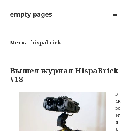
empty pages
МЕНЮ
И
ВИДЖЕТЫ
Метка: hispabrick
Вышел журнал HispaBrick
#18
К
ак
вс
ег
д
а