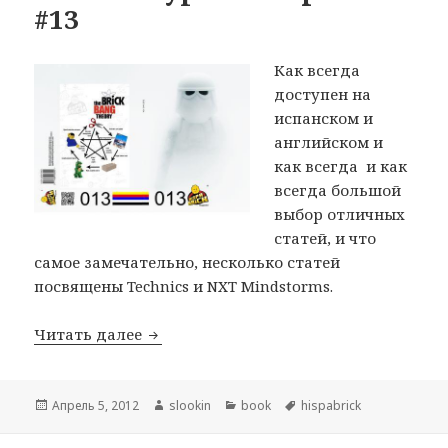
#13
Как всегда
доступен на
испанском и
английском и
как всегда и как
всегда большой
выбор отличных
статей, и что
самое замечательно, несколько статей
посвящены Technics и NXT Mindstorms.
Читать далее
Вышел журнал HispaBrick #13
Опубликовано
Апрель 5, 2012
Автор
slookin
Рубрики
book
Метки
hispabrick