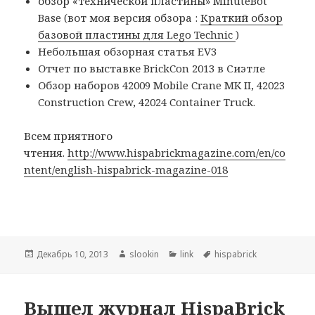
обзор «технической пластины» MinuteBot
Base (вот моя версия обзора :
Краткий обзор
базовой пластины для Lego Technic
)
Небольшая обзорная статья EV3
Отчет по выставке BrickCon 2013 в Сиэтле
Обзор наборов 42009 Mobile Crane MK II, 42023
Construction Crew, 42024 Container Truck.
Всем приятного
чтения.
http://www.hispabrickmagazine.com/en/co
ntent/english-hispabrick-magazine-018
Опубликовано
Декабрь 10, 2013
Автор
slookin
Рубрики
link
Метки
hispabrick
Вышел журнал HispaBrick