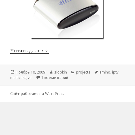
Читать далее
VLC (VLM) multicast setup
Опубликовано
Ноябрь 10, 2009
Автор
slookin
Рубрики
projects
Метки
amino
,
iptv
,
multicast
,
vlc
1 комментарий
к записи VLC (VLM) multicast setup
Сайт работает на WordPress