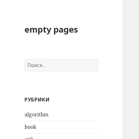
empty pages
Н
а
й
т
и
РУБРИКИ
:
algorithm
book