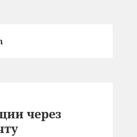
n
ции через
чту