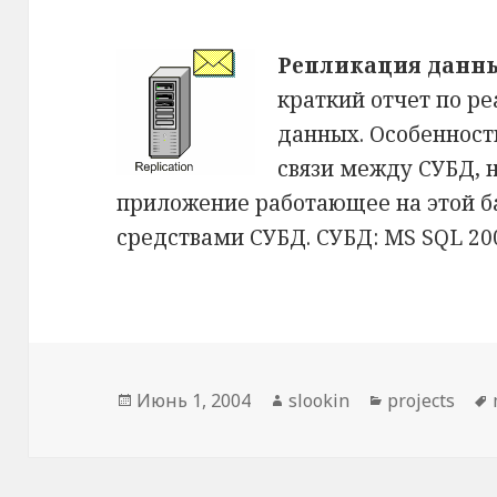
Репликация данны
краткий отчет по р
данных. Особенност
связи между СУБД, 
приложение работающее на этой б
средствами СУБД. СУБД: MS SQL 2
Опубликовано
Июнь 1, 2004
Автор
slookin
Рубрики
projects