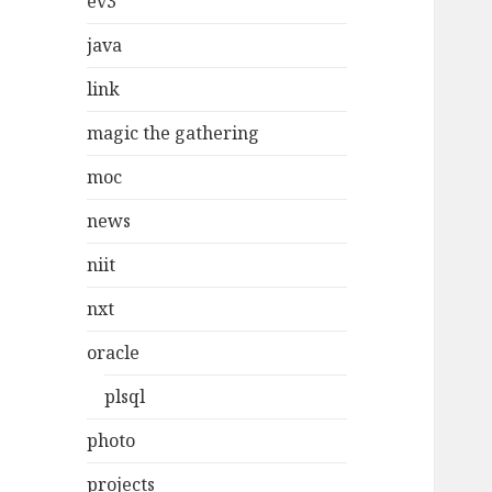
ev3
java
link
magic the gathering
moc
news
niit
nxt
oracle
plsql
photo
projects