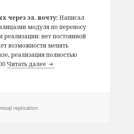
х через эл. почту:
Написал
еалицазии модуля по переносу
и реализации: нет постоянной
нет возможности менять
азе, реализация полностью
000
Читать далее
Модуль репликации через эл
Метки
mssql replication