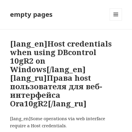
empty pages
МЕНЮ
И
ВИДЖЕТЫ
[lang_en]Host credentials
when using DBcontrol
10gR2 on
Windows[/lang_en]
[lang_ru]Права host
пользователя для веб-
интерфейса
Ora10gR2[/lang_ru]
[lang_en]Some operations via web interface
require a Host credentials.