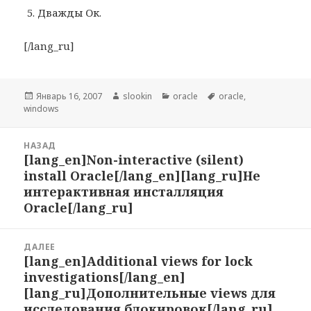
Дважды Ок.
[/lang_ru]
Опубликовано
Январь 16, 2007
Автор
slookin
Рубрики
oracle
Метки
oracle
,
windows
Навигация
НАЗАД
по
[lang_en]Non-interactive (silent)
Предыдущая
записям
install Oracle[/lang_en][lang_ru]Не
запись:
интерактивная инсталляция
Oracle[/lang_ru]
ДАЛЕЕ
[lang_en]Additional views for lock
Следующая
investigations[/lang_en]
запись:
[lang_ru]Дополнительные views для
исследования блокировок[/lang_ru]