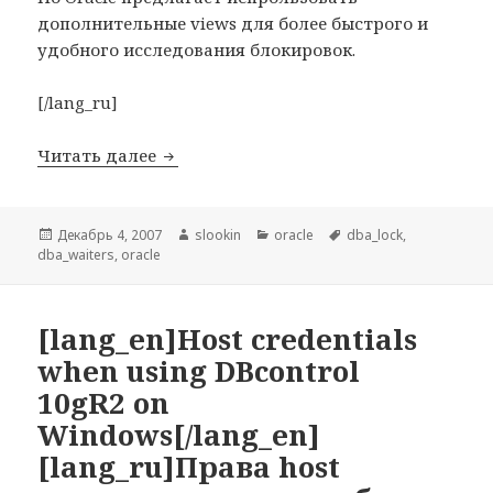
дополнительные views для более быстрого и
удобного исследования блокировок.
[/lang_ru]
Читать далее
[lang_en]Additional views for lock in
Опубликовано
Декабрь 4, 2007
Автор
slookin
Рубрики
oracle
Метки
dba_lock
,
dba_waiters
,
oracle
[lang_en]Host credentials
when using DBcontrol
10gR2 on
Windows[/lang_en]
[lang_ru]Права host