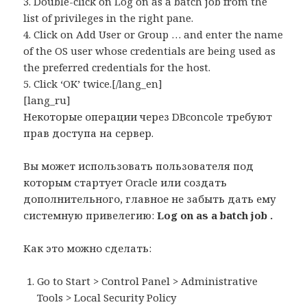
3. Double-click on Log on as a batch job from the
list of privileges in the right pane.
4. Click on Add User or Group … and enter the name
of the OS user whose credentials are being used as
the preferred credentials for the host.
5. Click ‘OK’ twice.[/lang_en]
[lang_ru]
Некоторые операции через DBconcole требуют
прав доступа на сервер.
Вы может использовать пользователя под
которым стартует Oracle или создать
дополнительного, главное не забыть дать ему
системную привелегию:
Log on as a batch job .
Как это можно сделать:
Go to Start > Control Panel > Administrative
Tools > Local Security Policy