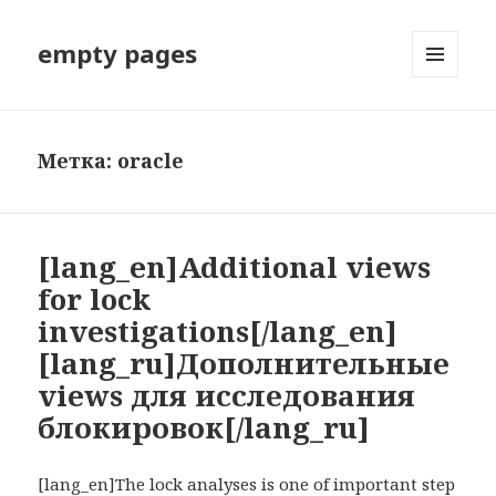
empty pages
МЕНЮ
И
ВИДЖЕТЫ
Метка: oracle
[lang_en]Additional views
for lock
investigations[/lang_en]
[lang_ru]Дополнительные
views для исследования
блокировок[/lang_ru]
[lang_en]The lock analyses is one of important step