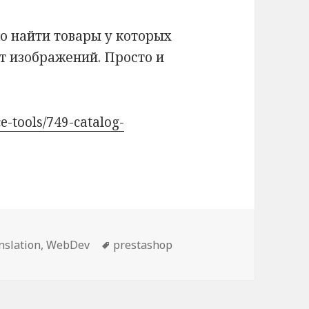
о найти товары у которых
т изображений. Просто и
e-tools/749-catalog-
nslation
,
WebDev
Метки
prestashop