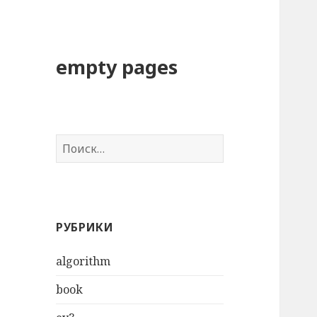
empty pages
Н
а
й
т
и
РУБРИКИ
:
algorithm
book