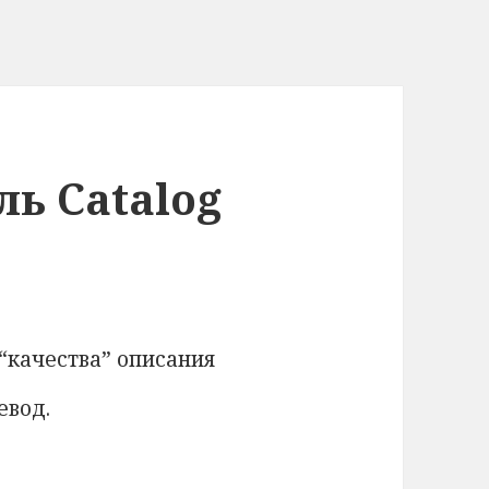
ль Catalog
“качества” описания
евод.