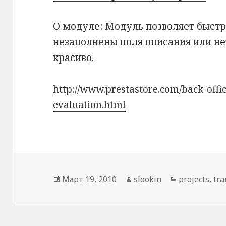
О модуле: Модуль позволяет быстр
незаполнены поля описания или не
красиво.
http://www.prestastore.com/back-offic
evaluation.html
Опубликовано
Март 19, 2010
Автор
slookin
Рубрики
projects
,
tra