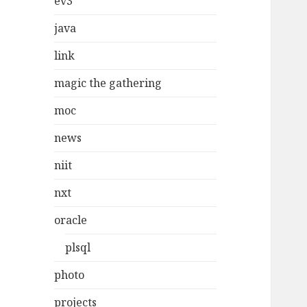
ev3
java
link
magic the gathering
moc
news
niit
nxt
oracle
plsql
photo
projects