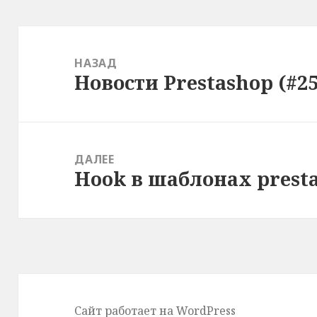
Навигация
по
НАЗАД
Новости Prestashop (#25
записям
Предыдущая
запись:
ДАЛЕЕ
Hook в шаблонах prest
Следующая
запись:
Сайт работает на WordPress