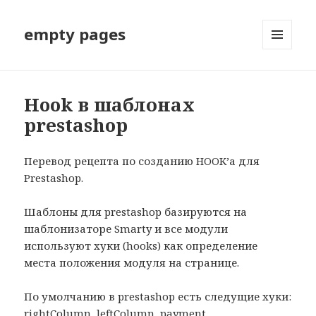
empty pages
МЕНЮ
И
ВИДЖЕТЫ
Hook в шаблонах
prestashop
Перевод рецепта по созданию HOOK’а для
Prestashop.
Шаблоны для prestashop базируются на
шаблонизаторе Smarty и все модули
используют хуки (hooks) как определение
места положения модуля на странице.
По умолчанию в prestashop есть следущие хуки:
rightColumn, leftColumn, payment,