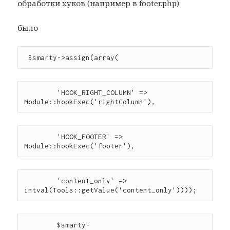
обработки хуков (например в footer.php)
было
 $smarty->assign(array(
        'HOOK_RIGHT_COLUMN' => 
Module::hookExec('rightColumn'),
        'HOOK_FOOTER' => 
Module::hookExec('footer'),
        'content_only' => 
intval(Tools::getValue('content_only'))));
        $smarty-