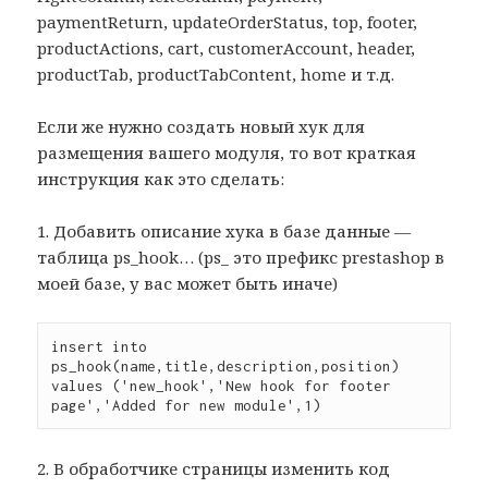
paymentReturn, updateOrderStatus, top, footer,
productActions, cart, customerAccount, header,
productTab, productTabContent, home и т.д.
Если же нужно создать новый хук для
размещения вашего модуля, то вот краткая
инструкция как это сделать:
1. Добавить описание хука в базе данные —
таблица ps_hook… (ps_ это префикс prestashop в
моей базе, у вас может быть иначе)
insert into 
ps_hook(name,title,description,position)

values ('new_hook','New hook for footer 
page','Added for new module',1)
2. В обработчике страницы изменить код