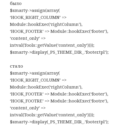
было
$smarty->assign(array(
‘HOOK_RIGHT_COLUMN’ =>
Module::hookExec(‘rightColumn’),
‘HOOK_FOOTER’ => Module::hookExec(‘footer’),
‘content_only’ =>
intval(Tools::getValue(‘content_only’))));
$smarty->display(_PS_THEME_DIR_.’footer.tpl’);
стало
$smarty->assign(array(
‘HOOK_RIGHT_COLUMN’ =>
Module::hookExec(‘rightColumn’),
‘HOOK_FOOTER’ => Module::hookExec(‘footer’),
‘HOOK_FOOTRE’ => Module::hookExec(‘footre’),
‘content_only’ =>
intval(Tools::getValue(‘content_only’))));
$smarty->display(_PS_THEME_DIR_.’footer.tpl’);