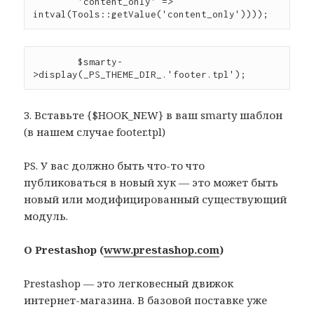
        'content_only' => 
intval(Tools::getValue('content_only'))));
        $smarty-
>display(_PS_THEME_DIR_.'footer.tpl');
3. Вставьте {$HOOK_NEW} в ваш smarty шаблон
(в нашем случае footer.tpl)
PS. У вас должно быть что-то что
публиковаться в новый хук — это может быть
новый или модифицированный существующий
модуль.
О Prestashop (
www.prestashop.com
)
Prestashop — это легковесный движок
интернет-магазина. В базовой поставке уже