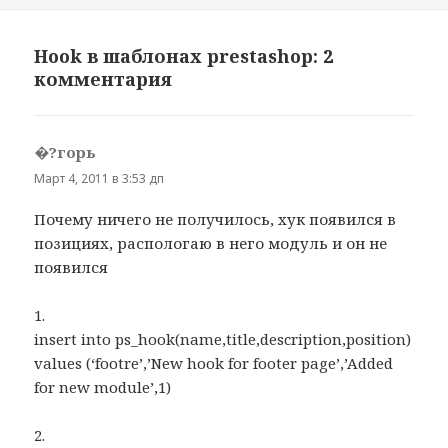
Hook в шаблонах prestashop: 2
комментария
�?горь
:
Март 4, 2011 в 3:53 дп
Почему ничего не получилось, хук появился в
позициях, распологаю в него модуль и он не
появился
1.
insert into ps_hook(name,title,description,position)
values (‘footre’,’New hook for footer page’,’Added
for new module’,1)
2.