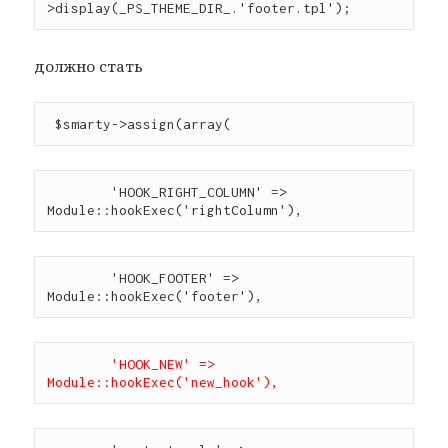
>display(_PS_THEME_DIR_.'footer.tpl');
должно стать
 $smarty->assign(array(
        'HOOK_RIGHT_COLUMN' => 
Module::hookExec('rightColumn'),
        'HOOK_FOOTER' => 
Module::hookExec('footer'),
'HOOK_NEW' => 
Module::hookExec('new_hook'),