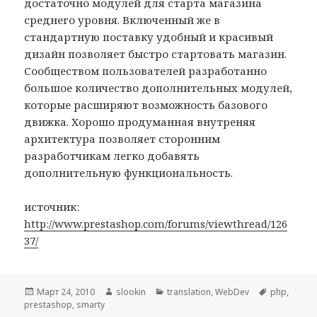
достаточно модулей для старта магазина
среднего уровня. Включенный же в
стандартную поставку удобный и красивый
дизайн позволяет быстро стартовать магазин.
Сообществом пользователей разработанно
большое количество дополнительных модулей,
которые расширяют возможность базового
движка. Хорошо продуманная внутреняя
архитектура позволяет сторонним
разработчикам легко добавять
дополнительную функциональность.
источник:
http://www.prestashop.com/forums/viewthread/126
37/
Опубликовано
Март 24, 2010
Автор
slookin
Рубрики
translation
,
WebDev
Метки
php
,
prestashop
,
smarty