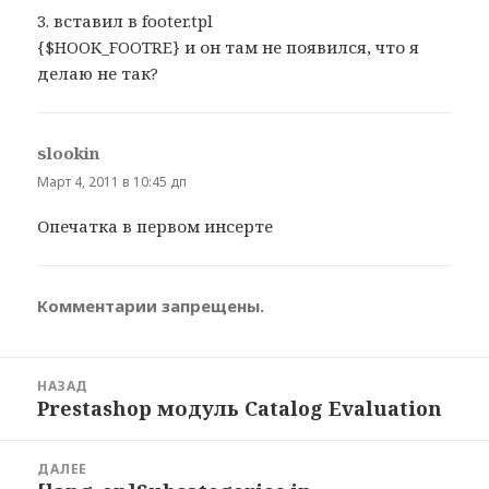
3. вставил в footer.tpl
{$HOOK_FOOTRE} и он там не появился, что я
делаю не так?
slookin
:
Март 4, 2011 в 10:45 дп
Опечатка в первом инсерте
Комментарии запрещены.
Навигация
НАЗАД
по
Prestashop модуль Catalog Evaluation
Предыдущая
записям
запись:
ДАЛЕЕ