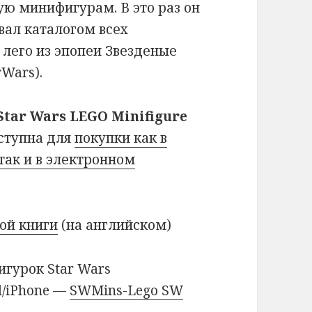
ю минифигурам. В это раз он
вал каталогом всех
лего из эпопеи Звезденые
rWars).
Star Wars LEGO Minifigure
ступна для
покупки как в
ак и в электронном
той книги
(на английском)
гурок Star Wars
d/iPhone —
SWMins-Lego SW