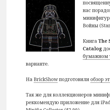
посвященну
нас порадо
минифигур 
Войны (Sta
Книга
The 
Catalog
до
бумажном т
варианте.
На
BrickShow
подготовили
обзор э
Так же для коллекционеров минифи
реккомендую приложение для iPa