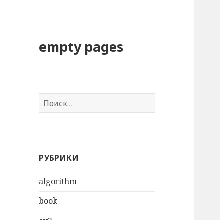
empty pages
Н
а
й
т
и
РУБРИКИ
:
algorithm
book