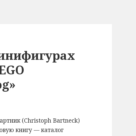
минифигурах
LEGO
og»
артник (Christoph Bartneck)
овую книгу — каталог