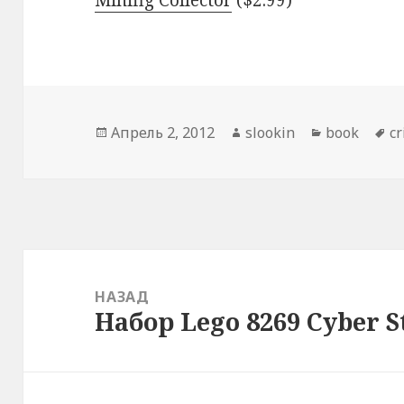
Minifig Collector
($2.99)
Опубликовано
Апрель 2, 2012
Автор
slookin
Рубрики
book
М
c
Навигация
по
НАЗАД
Набор Lego 8269 Cyber S
записям
Предыдущая
запись: