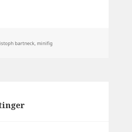
етки
ristoph bartneck
,
minifig
tinger