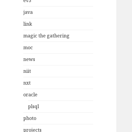
ev3
java
link
magic the gathering
moc
news
niit
nxt
oracle
plsql
photo
projects