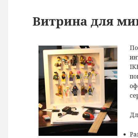
Витрина для м
По
ин
IK
по
оф
сер
Дл
Ра