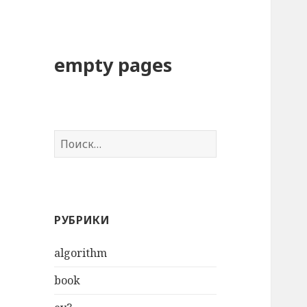
empty pages
Н
а
й
т
и
РУБРИКИ
:
algorithm
book