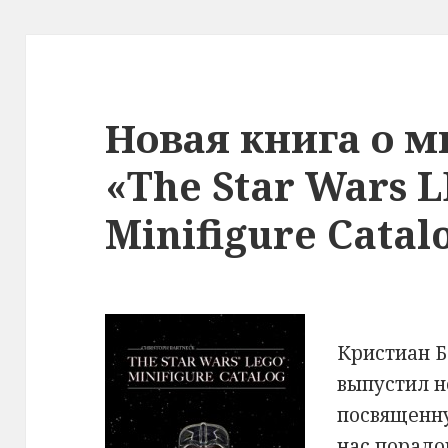
Новая книга о 
«The Star Wars 
Minifigure Catal
Кристиан Б
выпустил н
посвященну
нас порадо