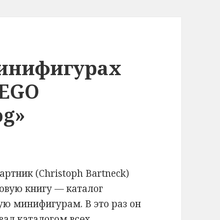
минифигурах
LEGO
og»
артник (Christoph Bartneck)
овую книгу — каталог
ю минифигурам. В это раз он
вал каталогом всех