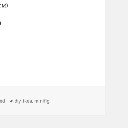
см)
)
гур
zed
Метки
diy
,
ikea
,
minifig