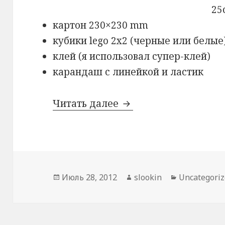
25
картон 230×230 mm
кубики lego 2х2 (черные или белые
клей (я использовал супер-клей)
карандаш с линейкой и ластик
Читать далее
Витрина для минифи
Опубликовано
Июль 28, 2012
Автор
slookin
Рубрики
Uncategori