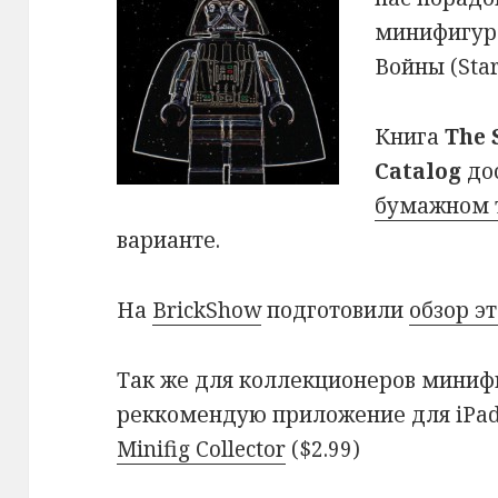
минифигур 
Войны (Sta
Книга
The 
Catalog
до
бумажном т
варианте.
На
BrickShow
подготовили
обзор э
Так же для коллекционеров минифи
реккомендую приложение для iPa
Minifig Collector
($2.99)