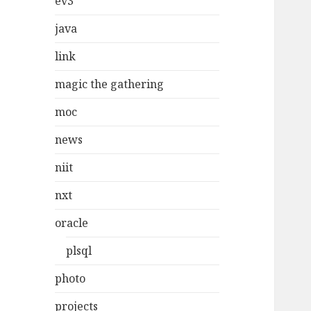
ev3
java
link
magic the gathering
moc
news
niit
nxt
oracle
plsql
photo
projects