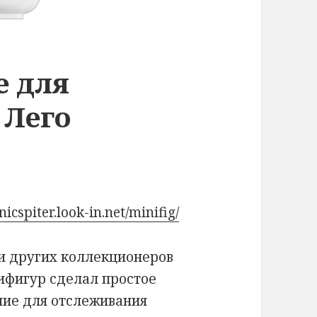
е для
 Лего
hnicspiter.look-in.net/minifig/
 и других коллекционеров
ифигур сделал простое
ие для отслеживания