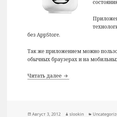
состояни
Приложен
технолог
без AppStore.
Так же приложением можно пользо
обычных браузерах и на мобильных
Читать далее
iPad приложение дл
Опубликовано
Август 3, 2012
Автор
slookin
Рубрики
Uncategoriz