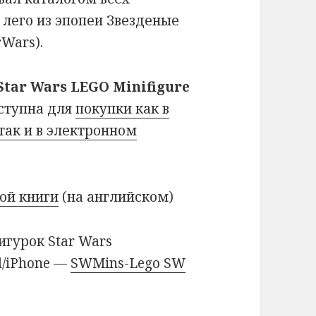
лего из эпопеи Звезденые
rWars).
Star Wars LEGO Minifigure
ступна для
покупки как в
ак и в электронном
той книги
(на английском)
гурок Star Wars
d/iPhone —
SWMins-Lego SW