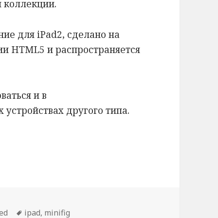
я коллекции.
ие для iPad2, сделано на
ии HTML5 и распространяется
ваться и в
 устройствах другого типа.
я коллекционеров Лего минифигур
ed
Метки
ipad
,
minifig