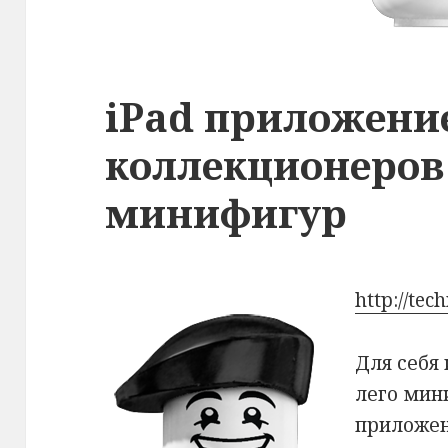
iPad приложени
коллекционеров
минифигур
http://tec
Для себя
лего мин
приложен