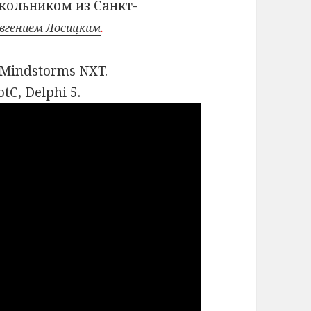
кольником из Санкт-
вгением Лосицким
.
Mindstorms NXT.
C, Delphi 5.