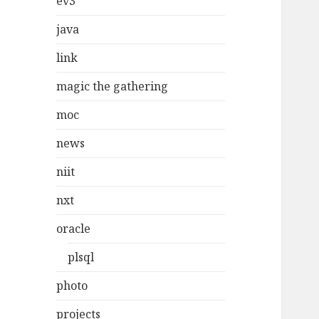
ev3
java
link
magic the gathering
moc
news
niit
nxt
oracle
plsql
photo
projects