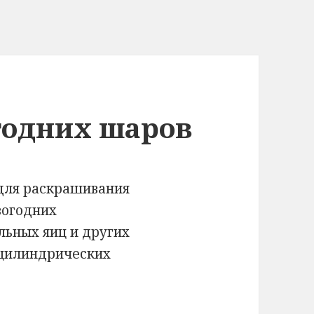
годних шаров
для раскрашивания
вогодних
льных яиц и других
 цилиндрических