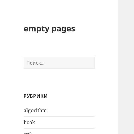
empty pages
Н
а
й
т
и
РУБРИКИ
:
algorithm
book