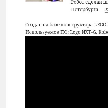
Робот сделан ш
Петербурга —
Е
Создан на базе конструктора LEGO 
Используемое ПО: Lego NXT-G, Robot