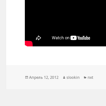
Опубликовано
Апрель 12, 2012
Автор
slookin
Рубрики
nxt