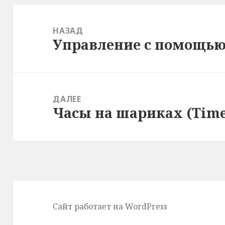
Навигация
по
НАЗАД
Управление с помощью
записям
Предыдущая
запись:
ДАЛЕЕ
Часы на шариках (Time
Следующая
запись:
Сайт работает на WordPress