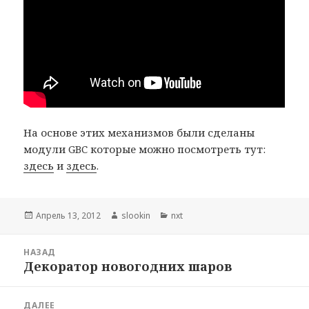
На основе этих механизмов были сделаны
модули GBC которые можно посмотреть тут:
здесь
и
здесь
.
Опубликовано
Апрель 13, 2012
Автор
slookin
Рубрики
nxt
Навигация
НАЗАД
по
Декоратор новогодних шаров
Предыдущая
записям
запись:
ДАЛЕЕ