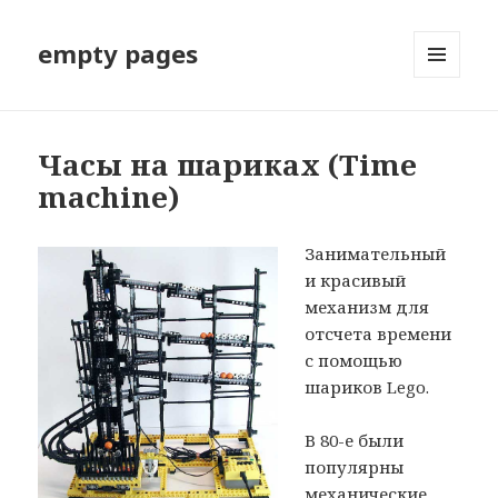
empty pages
МЕНЮ
И
ВИДЖЕТЫ
Часы на шариках (Time
machine)
Занимательный
и красивый
механизм для
отсчета времени
с помощью
шариков Lego.
В 80-е были
популярны
механические