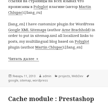
ссылки на страницы на всех языках что
прописаны в
Polyglot
плагине (автор
Martin
Chlupac
).[/lang_ru]
[lang_en] I have customize plugin for WordPress
Google XML Sitemaps
(author
Arne Brachhold
) in
order to put in sitemap.xml all localized links to
posts, my multilingual blog based on
Polyglot
plugin (author
Martin Chlupac
).[/lang_en]
Читать далее
[lang_ru]Доработанный sitemap генерат
Опубликовано
Январь 11, 2010
Автор
admin
Рубрики
projects
,
WebDev
Метки
google
,
sitemap
,
wordpress
Cache module : Prestashop