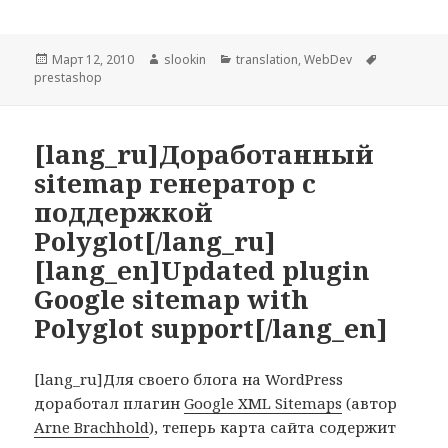
Опубликовано
Март 12, 2010
Автор
slookin
Рубрики
translation
,
WebDev
Метки
prestashop
[lang_ru]Доработанный
sitemap генератор с
поддержкой
Polyglot[/lang_ru]
[lang_en]Updated plugin
Google sitemap with
Polyglot support[/lang_en]
[lang_ru]Для своего блога на WordPress
доработал плагин
Google XML Sitemaps
(автор
Arne Brachhold
), теперь карта сайта содержит