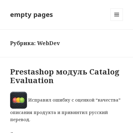
empty pages
МЕНЮ
И
ВИДЖЕТЫ
Рубрика: WebDev
Prestashop модуль Catalog
Evaluation
Исправил ошибку с оценкой “качества”
описания продукта и привинтил русский
перевод.