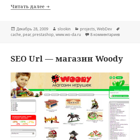
Читать далее
Cache module : Prestashop
Опубликовано
Декабрь 28, 2009
Автор
slookin
Рубрики
projects
,
WebDev
Метки
cache
,
pear
,
prestashop
,
www.wo-da.ru
8 комментариев
к записи C
SEO Url — магазин Woody