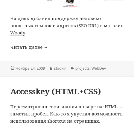
На днях добавил поддержку человеко-
понятных ссылок и адресов (SEO URL) в магазин
Woody
.
Читать далее
SEO Url — магазин Woody
Опубликовано
Ноябрь 24, 2009
Автор
slookin
Рубрики
projects
,
WebDev
Accesskey (HTML+CSS)
Пересматривал свои знания по верстке HTML —
заметил пробел. Как-то я упустил возможность
использования shortcut на страницах.