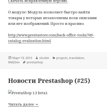
Скачать исправленную версию.
О модуле: Модуль позволяет быстро найти
товары у которых незаполнены поля описания
или нет изображений. Просто и красиво.
http://www.prestastore.com/back-office-tools/749-
catalog-evaluation.html
Опубликовано
Март 19, 2010
Автор
slookin
Рубрики
projects
,
translation
,
WebDev
Метки
prestashop
Новости Prestashop (#25)
Читать далее
Новости Prestashop (#25)