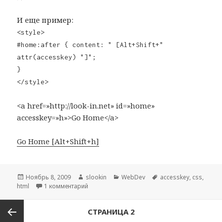
И еще пример:
<style>
#home:after { content: " [Alt+Shift+"
attr(accesskey) "]";
}
</style>
<a href=»http://look-in.net» id=»home»
accesskey=»h»>Go Home</a>
Go Home
Опубликовано
Ноябрь 8, 2009
Автор
slookin
Рубрики
WebDev
Метки
accesskey
,
css
,
html
1 комментарий
к записи Accesskey (HTML+CSS)
Навигация
СТРАНИЦА
2
по