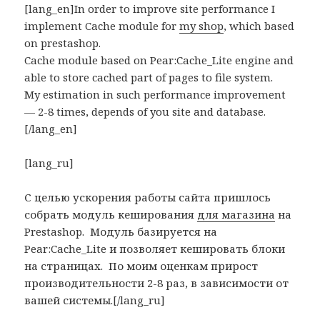
[lang_en]In order to improve site performance I
implement Cache module for
my shop
, which based
on prestashop.
Cache module based on Pear:Cache_Lite engine and
able to store cached part of pages to file system.
My estimation in such performance improvement
— 2-8 times, depends of you site and database.
[/lang_en]
[lang_ru]
С целью ускорения работы сайта пришлось
собрать модуль кеширования
для магазина
на
Prestashop. Модуль базируется на
Pear:Cache_Lite и позволяет кешировать блоки
на страницах. По моим оценкам прирост
производительности 2-8 раз, в зависимости от
вашей системы.[/lang_ru]