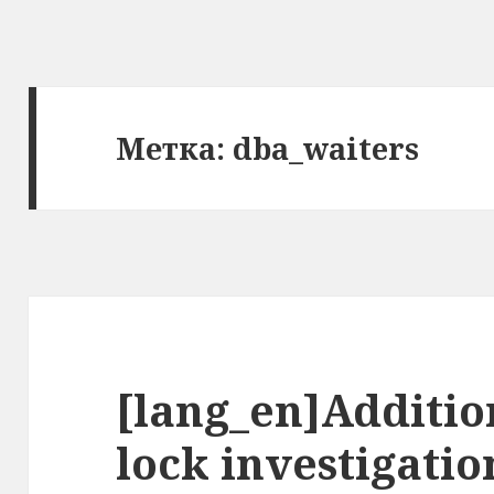
Метка: dba_waiters
[lang_en]Additio
lock investigatio