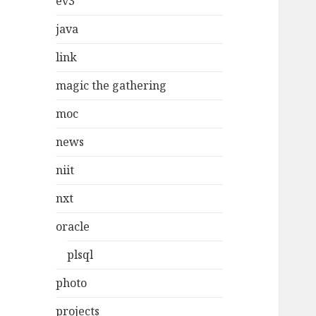
ev3
java
link
magic the gathering
moc
news
niit
nxt
oracle
plsql
photo
projects