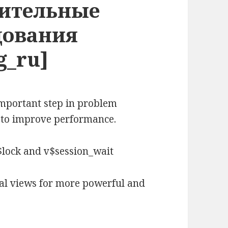
нительные
дования
g_ru]
important step in problem
p to improve performance.
v$lock and v$session_wait
nal views for more powerful and