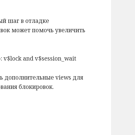
ый шаг в отладке
овок может помочь увеличить
 v$lock and v$session_wait
ть дополнительные views для
ования блокировок.
iews for lock investigations[/lang_en][lang_ru