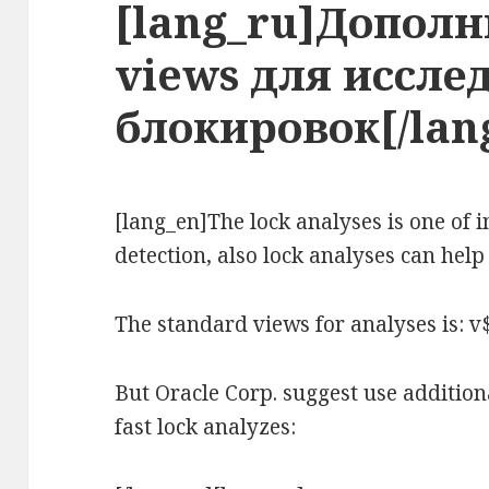
[lang_ru]Допол
views для иссле
блокировок[/lan
[lang_en]The lock analyses is one of 
detection, also lock analyses can hel
The standard views for analyses is: 
But Oracle Corp. suggest use additio
fast lock analyzes: