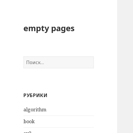
empty pages
Н
а
й
т
и
РУБРИКИ
:
algorithm
book