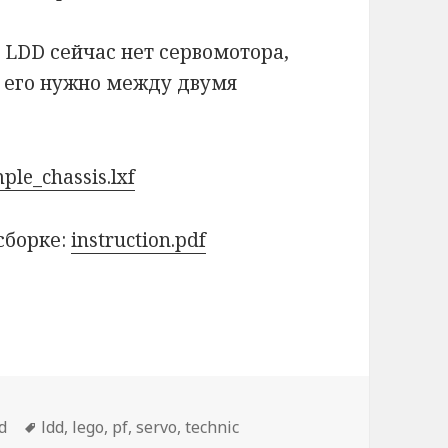
 LDD сейчас нет сервомотора,
ь его нужно между двумя
ple_chassis.lxf
сборке:
instruction.pdf
d
Метки
ldd
,
lego
,
pf
,
servo
,
technic