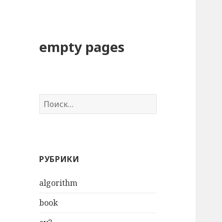
empty pages
Н
а
й
т
и
РУБРИКИ
:
algorithm
book