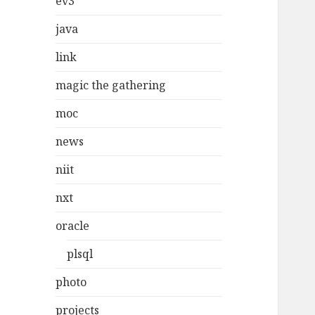
ev3
java
link
magic the gathering
moc
news
niit
nxt
oracle
plsql
photo
projects