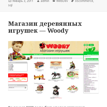
Опубликовано
Январь 3, 2011
Автор
admin
Рубрики
WebDev
Метки
oscommerce
,
sql
Магазин деревянных
игрушек — Woody