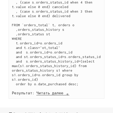
  , (case s.orders_status_id when 4 then 
t.value else 0 end) canceled

  , (case s.orders_status_id when 3 then 
t.value else 0 end) delivered

FROM `orders_total` t, orders o

  ,orders_status_history s

  ,orders_status st

WHERE

  t.orders_id=o.orders_id

  and t.class='ot_total'

  and  s.orders_id=o.orders_id

  and st.orders_status_id=s.orders_status_id

  and  s.orders_status_history_id=(select 
max(s1.orders_status_history_id) from 
orders_status_history s1 where 
s1.orders_id=o.orders_id group by 
s1.orders_id)

  order by o.date_purchased desc;

Результат: 
Читать далее
OS-commerce: анализ з