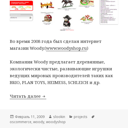
Во время 2008 года был сделан интернет
магазин Woody.(
www.woodyshop.ru
)
Компания Woody предлагает деревянные,
экологически чистые, развивающие игрушки
ведущих мировых производителей таких как
BRIO, PLAN TOYS, HEIMESS, SCHLEICH и др.
Читать далее
Магазин деревянных игрушек — Woo
Опубликовано
Февраль 11, 2009
Автор
slookin
Рубрики
projects
Метки
oscommerce
,
woody
,
woodyshop