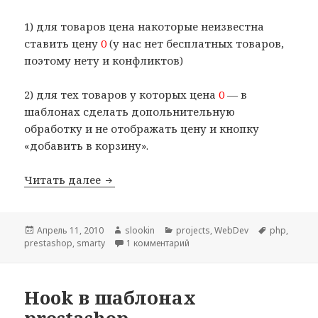
1) для товаров цена накоторые неизвестна
ставить цену
0
(у нас нет бесплатных товаров,
поэтому нету и конфликтов)
2) для тех товаров у которых цена
0
— в
шаблонах сделать допольнительную
обработку и не отображать цену и кнопку
«добавить в корзину».
Читать далее
Поддержка товаров с ценой «по запрос
Опубликовано
Апрель 11, 2010
Автор
slookin
Рубрики
projects
,
WebDev
Метки
php
,
prestashop
,
smarty
1 комментарий
к записи Поддержка товаров с
Hook в шаблонах
prestashop