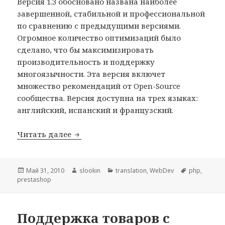
Версия 1.3 обосновано названа наиболее
завершенной, стабильной и профессиональной
по сравнению с предыдущими версиями.
Огромное количество оптимизаций было
сделано, что бы максимизировать
производительность и поддержку
многоязычности. Эта версия включет
множество рекомендаций от Open-Source
сообщества. Версия доступна на трех языках:
английский, испанский и французский.
Читать далее
Обновился Prestashop — версия 1.3
Опубликовано
Май 31, 2010
Автор
slookin
Рубрики
translation
,
WebDev
Метки
php
,
prestashop
Поддержка товаров с